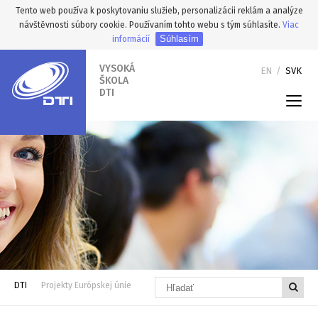
Tento web používa k poskytovaniu služieb, personalizácii reklám a analýze
návštěvnosti súbory cookie. Používaním tohto webu s tým súhlasíte.
Viac
Súhlasím
informácií
VYSOKÁ
EN
/
SVK
ŠKOLA
DTI
DTI
Projekty Európskej únie