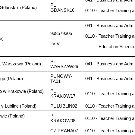
PL
Gdańsku (Poland)
GDANSK16
0110 - Teacher Trainin
041 - Business and Admin
998579305
0110 - Teacher Training 
e)
LVIV
Education Scienc
PL
 Warszawa (Poland)
041 - Business and Admin
WARSZAW26
PL NOWY-
u (Poland)
041 - Business and Admin
TA01
PL
o w Krakowie (Poland)
0110 - Teacher Training 
KRAKOW17
 v Lubline (Poland)
PL LUBLIN02
0110 - Teacher Training 
PL
owie (Poland)
0110 - Teacher Training 
KRAKOW08
CZ PRAHA07
0110 - Teacher Training 