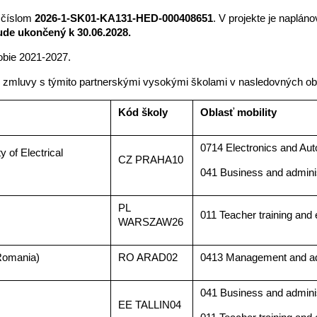
 číslom
2026-1-SK01-KA131-HED-000408651
. V projekte je naplán
ude ukončený k 30.06.2028.
obie 2021-2027.
 zmluvy s týmito partnerskými vysokými školami v nasledovných obl
Kód školy
Oblasť mobility
0714 Electronics and Au
 of Electrical
CZ PRAHA10
041 Business and adminis
PL
011 Teacher training and
WARSZAW26
(Romania)
RO ARAD02
0413 Management and ad
041 Business and adminis
EE TALLIN04