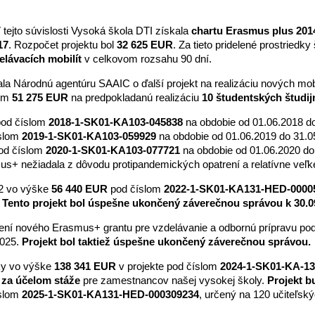
 tejto súvislosti Vysoká škola DTI získala
chartu Erasmus plus 201
17
. Rozpočet projektu bol
32 625 EUR
. Za tieto pridelené prostriedky
elávacích mobilít
v celkovom rozsahu 90 dní.
la Národnú agentúru SAAIC o ďalší projekt na realizáciu nových mob
tom
51 275 EUR
na predpokladanú realizáciu
10
študentských študij
od číslom
2018-1-SK01-KA103-045838
na obdobie od 01.06.2018 do
slom
2019-1-SK01-KA103-059929
na obdobie od 01.06.2019 do 31.05
od číslom
2020-1-SK01-KA103-077721
na obdobie od 01.06.2020 do 
us+ nežiadala z dôvodu protipandemických opatrení a relatívne veľ
22 vo výške
56 440 EUR
pod číslom
2022-1-SK01-KA131-HED-0000
.
Tento projekt bol úspešne ukončený záverečnou správou k 30.0
elení nového Erasmus+ grantu pre vzdelávanie a odbornú prípravu po
2025.
Projekt bol taktiež úspešne ukončený záverečnou správou.
dky vo výške
138 341 EUR
v projekte pod číslom
2024-1-SK01-KA-1
y za účelom stáže
pre zamestnancov našej vysokej školy.
Projekt b
íslom
2025-1-SK01-KA131-HED-000309234
, určený na 120 učiteľsk