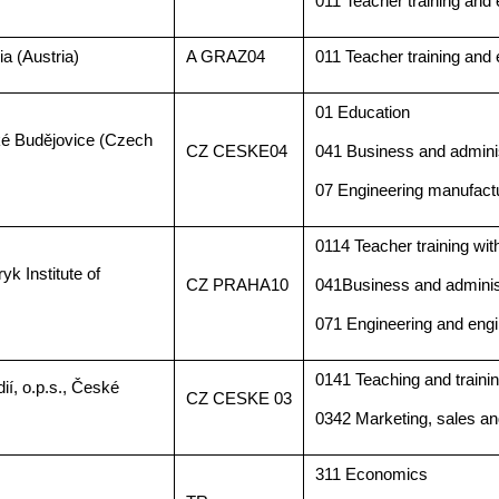
011 Teacher training and
a (Austria)
A GRAZ04
011 Teacher training and
01 Education
ské Budějovice (Czech
CZ CESKE04
041 Business and adminis
07 Engineering manufactu
0114 Teacher training with
k Institute of
CZ PRAHA10
041Business and adminis
071 Engineering and engi
0141 Teaching and traini
ií, o.p.s., České
CZ CESKE 03
0342 Marketing, sales 
311 Economics