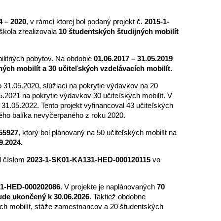
4 – 2020
, v rámci ktorej bol podaný projekt č.
2015-1-
 škola zrealizovala
10
študentských študijných mobilít
ilitných pobytov. Na obdobie
01.06.2017 – 31.05.2019
ných mobilít
a
30 učiteľských vzdelávacích mobilít.
 31.05.2020, slúžiaci na pokrytie výdavkov na 20
.2021 na pokrytie výdavkov 30 učiteľských mobilít. V
31.05.2022. Tento projekt vyfinancoval 43 učiteľských
kého balíka nevyčerpaného z roku 2020.
55927
, ktorý bol plánovaný na 50 učiteľských mobilít na
9.2024.
d číslom
2023-1-SK01-KA131-HED-000120115
vo
31-HED-000202086.
V projekte je naplánovaných
70
ude ukončený k 30.06.2026
. Taktiež obdobne
ých mobilít, stáže zamestnancov a 20 študentských