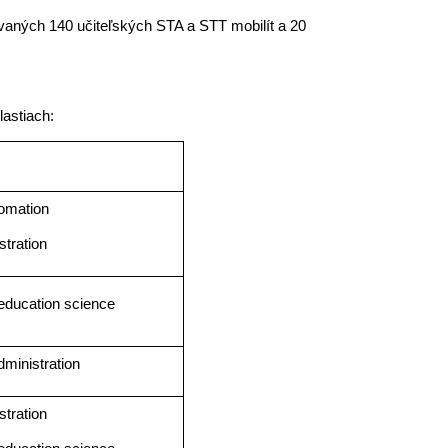
ovaných 140 učiteľských STA a STT mobilít a 20
astiach:
tomation
tration
 education science
ministration
tration