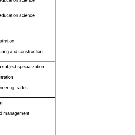
 education science
 education science
tration
ring and construction
 subject specialization
tration
neering trades
ng
and management