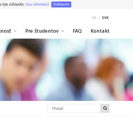
Súhlasím
s tým súhlasíte.
Viac informácií
EN
/
SVK
jnosť
Pre študentov
FAQ
Kontakt