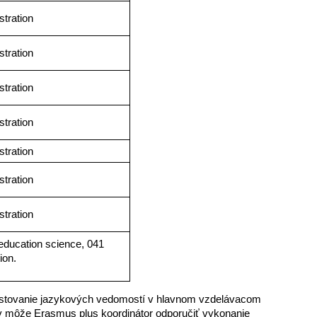
tration
tration
tration
tration
tration
tration
tration
 education science, 041
ion.
 otestovanie jazykových vedomostí v hlavnom vzdelávacom
stov môže Erasmus plus koordinátor odporučiť vykonanie