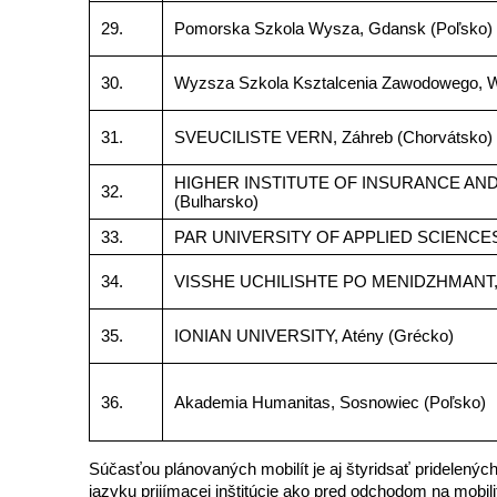
29.
Pomorska Szkola Wysza, Gdansk (Poľsko)
30.
Wyzsza Szkola Ksztalcenia Zawodowego, W
31.
SVEUCILISTE VERN, Záhreb (Chorvátsko)
HIGHER INSTITUTE OF INSURANCE AND 
32.
(Bulharsko)
33.
PAR UNIVERSITY OF APPLIED SCIENCES, 
34.
VISSHE UCHILISHTE PO MENIDZHMANT, Al
35.
IONIAN UNIVERSITY, Atény (Grécko)
36.
Akademia Humanitas, Sosnowiec (Poľsko)
Súčasťou plánovaných mobilít je aj štyridsať pridelený
jazyku prijímacej inštitúcie ako pred odchodom na mobil