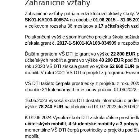
Zahraničné vzťahy
Zahraničné vzťahy patria medzi kľúčové aktivity školy. V
SK01-KA103-008574
na obdobie
01.06.2015 – 31.05.20
v celkovom rozsahu 36 mesiacov a
17 učiteľských vzd
Po ukončení vyššie spomínaného projektu škola požiada
získala grant č.
2017-1-SK01-KA103-034909
s rozpoč
Ďalším grantom VŠ DTI je grant vo výške
22 800 EUR
p
učiteľských mobilít a grant vo výške
40 290 EUR
pod čí
roku 2020 VŠ DTI získala grant vo výške
52 668 EUR
p
mobilít. V roku 2021 VŠ DTI o projekt z programu Erasm
VŠ DTI takisto čerpala prostriedky z projektu z roku 20
obdobie 24 kalendárnych mesiacov počnúc 01.06.2022
16.05.2023 Vysoká škola DTI dostala informáciu o prid
výške
78 240 EUR
na obdobie od 01.07.2023 do 30.06.
K 01.06.2024 Vysoká škola DTI získala ďalšie prostrie
učiteľských mobilít, 4 študentské mobility a 3 pobyt
momentálne VŠ DTI čerpá prostriedky z projektu pod č
mobilít.