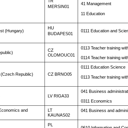
TR
41 Management
MERSIN01
11 Education
HU
st (Hungary)
0111 Education and Scie
BUDAPES01
0113 Teacher training with
CZ
public)
OLOMOUC01
0114 Teacher training with
0111 Education Science
 (Czech Republic)
CZ BRNO05
0113 Teacher training with
041 Business administrat
)
LV RIGA33
0311 Economics
 Economics and
LT
041 Business and adminis
KAUNAS02
PL
0610 Information and Co