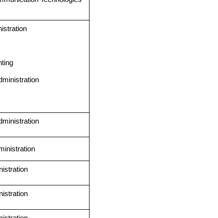
stration
ting
ministration
ministration
nistration
istration
istration
istration