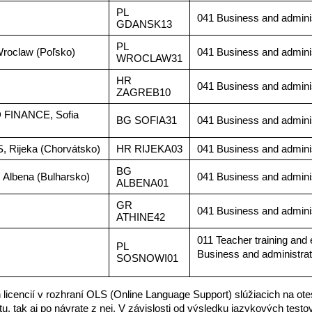
PL
041 Business and adminis
GDANSK13
PL
roclaw (Poľsko)
041 Business and adminis
WROCLAW31
HR
041 Business and adminis
ZAGREB10
FINANCE, Sofia
BG SOFIA31
041 Business and adminis
Rijeka (Chorvátsko)
HR RIJEKA03
041 Business and adminis
BG
bena (Bulharsko)
041 Business and adminis
ALBENA01
GR
041 Business and adminis
ATHINE42
011 Teacher training and
PL
Business and administrat
SOSNOWI01
ch licencií v rozhraní OLS (Online Language Support) slúžiacich na
itu, tak aj po návrate z nej. V závislosti od výsledku jazykových te