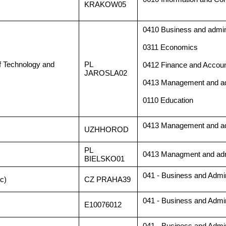
KRAKOW05
0410 Business and admini
0311 Economics
f Technology and
PL
0412 Finance and Accoun
JAROSLA02
0413 Management and ad
0110 Education
0413 Management and ad
UZHHOROD
PL
0413 Managment and admi
BIELSKO01
041 - Business and Admin
c)
CZ PRAHA39
041 - Business and Admin
E10076012
041 - Business and Admin