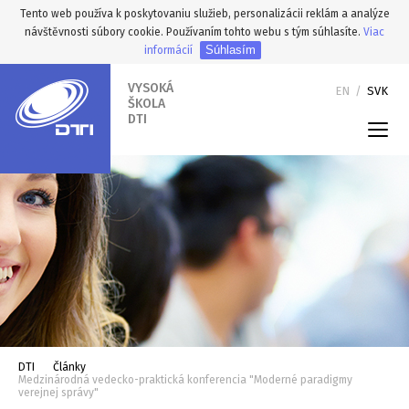
Tento web používa k poskytovaniu služieb, personalizácii reklám a analýze
návštěvnosti súbory cookie. Používaním tohto webu s tým súhlasíte.
Viac
Súhlasím
informácií
VYSOKÁ
EN
/
SVK
ŠKOLA
DTI
DTI
Články
Medzinárodná vedecko-praktická konferencia "Moderné paradigmy
verejnej správy"