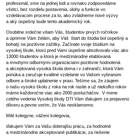
profesionál, sme na jednej lodi a rovnako zodpovedáme
všetci, bez rozdielu postavenia, úlohy a funkcie vo
vzdelávacom procese za to, ako zvládneme nové výzvy
a aký úspešný bude tento akademický rok.
Osobitne srdečne vítam Vás, študentov prvých ročníkov
a úprimne Vám želám, aby Váš štart do štúdia bol úspešný a
bohatý na pozitívne zážitky. Začínate svoje štúdium na
vysokej škole, ktorú pred Vami úspešne absolvovalo viac ako
13000 študentov a ktorá je medzinárodne etablovaná
a mnohými odbornými organizáciami pozitívne hodnotená
a akceptovaná vysoká škola doma i v zahraničí, ktorá Vám
ponúka a zaručuje kvalitné vzdelanie vo Vašom vybranom
odbore a široké uplatnenie v praxi. Tešíme sa, že záujem
o našu vysokú školu z roka na rok rastie a už niekoľko rokov
máme každoročne viac ako 2000 poslucháčov. V mene
celého vedenia Vysokej školy DTI Vám ďakujem za prejavenú
dôveru a pevne verím, že Vás nesklameme.
Milé kolegyne, vážení kolegovia,
ďakujem Vám za Vašu doterajšiu prácu, za hodnotné
a medzinárodne akceptované publikácie, za riešenie