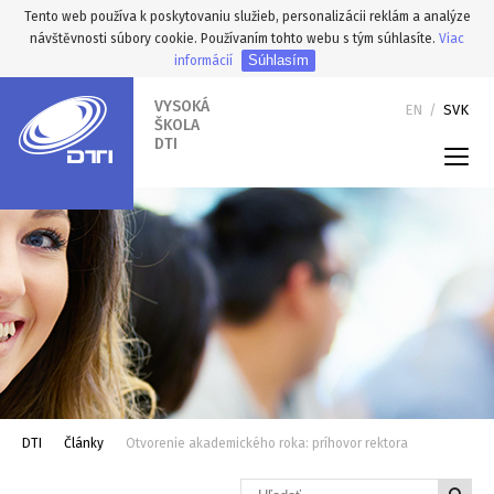
Tento web používa k poskytovaniu služieb, personalizácii reklám a analýze
návštěvnosti súbory cookie. Používaním tohto webu s tým súhlasíte.
Viac
Súhlasím
informácií
VYSOKÁ
EN
/
SVK
ŠKOLA
DTI
DTI
Články
Otvorenie akademického roka: príhovor rektora