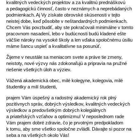
kvalitných vedeckých projektov a za kvalitnú prednáškovú
a pedagogickú činnosť, často v neznámych a neprebádaných
podmienkach. Aj Vy získate obrovské skúsenosti v tejto
neistej dobe, keď pôsobíte v neštandardných podmienkach.
Chcem Vás povzbudiť, aby ste pokračovali minimálne v tomto
pracovnom nasadení, lebo v budúcnosti budú kladené ešte
väčšie nároky na vysoké školy a len vďaka spoločnému úsiliu
máme šancu uspieť a kvalitatívne sa posunúť.
Žijeme v neustále sa meniacom svete a práve tie zmeny,
neistoty, nové výzvy nás zdokonaľujú a pripravia na pružné
riešenie všetkých úloh a výziev.
Vážená akademická obec, milé kolegyne, kolegovia, milé
študentky a milí študenti,
prajem Vám úspešný a radostný akademický rok plný
pozitívnych správ, dobrých výsledkov, kvalitných vedeckých
výsledkov a predovšetkým dobrých kolegiálnych
a priateľských vzťahov a optimizmu! V neposlednom rade
Vám prajem dobré zdravie, čo je prvotným predpokladom
k tomu, aby sme všetko spoločne zvládli. Dávajte si pozor na
seba a na všetkých okolo Vás!