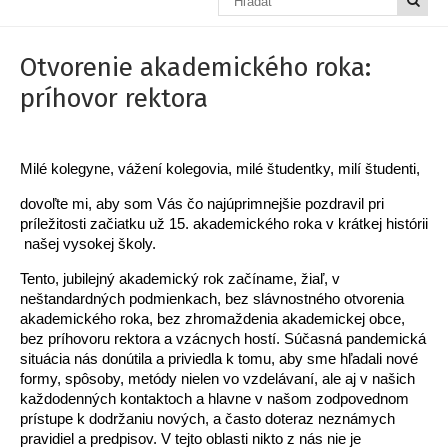
Otvorenie akademického roka:
príhovor rektora
Milé kolegyne, vážení kolegovia, milé študentky, milí študenti,
dovoľte mi, aby som Vás čo najúprimnejšie pozdravil pri
príležitosti začiatku už 15. akademického roka v krátkej histórii
našej vysokej školy.
Tento, jubilejný akademický rok začíname, žiaľ, v
neštandardných podmienkach, bez slávnostného otvorenia
akademického roka, bez zhromaždenia akademickej obce,
bez príhovoru rektora a vzácnych hostí. Súčasná pandemická
situácia nás donútila a priviedla k tomu, aby sme hľadali nové
formy, spôsoby, metódy nielen vo vzdelávaní, ale aj v našich
každodenných kontaktoch a hlavne v našom zodpovednom
prístupe k dodržaniu nových, a často doteraz neznámych
pravidiel a predpisov. V tejto oblasti nikto z nás nie je