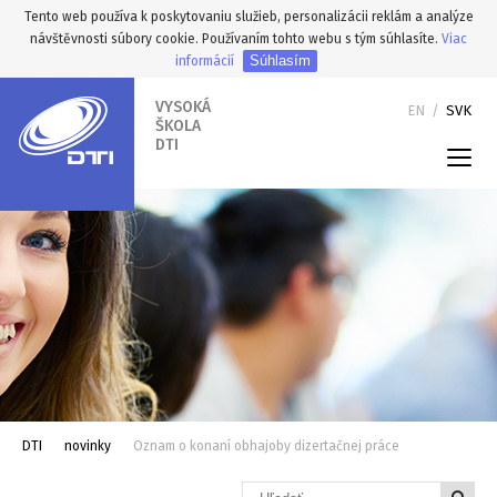
Tento web používa k poskytovaniu služieb, personalizácii reklám a analýze
návštěvnosti súbory cookie. Používaním tohto webu s tým súhlasíte.
Viac
Súhlasím
informácií
VYSOKÁ
EN
/
SVK
ŠKOLA
DTI
DTI
novinky
Oznam o konaní obhajoby dizertačnej práce