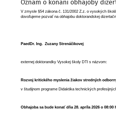
Oznam o konaní obhajoby dizer
V zmysle §54 zákona č. 131/2002 Z.z. o vysokých školá
dovoľujeme pozvať na obhajobu doktorandskej dizertačn
PaedDr. Ing. Zuzany Strenáčikovej
externej doktorandky Vysokej školy DTI s názvom:
Rozvoj kritického myslenia žiakov stredných odborn
v študijnom programe Didaktika technických profesijnýc
Obhajoba sa bude konať dňa 28. apríla 2026 o 08:00 