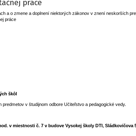
tačnej práce
ch a o zmene a doplnení niektorých zákonov v znení neskorších pr
ej práce
ých škôl
h predmetov v študijnom odbore Učiteľstvo a pedagogické vedy.
hod. v miestnosti č. 7 v budove Vysokej školy DTI, Sládkovičova