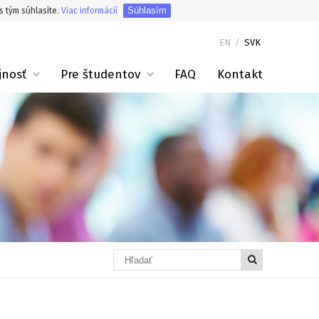
Súhlasím
s tým súhlasíte.
Viac informácií
EN
/
SVK
jnosť
Pre študentov
FAQ
Kontakt