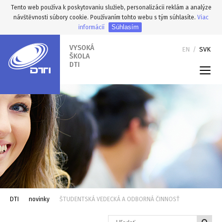
Tento web používa k poskytovaniu služieb, personalizácii reklám a analýze
návštěvnosti súbory cookie. Používaním tohto webu s tým súhlasíte.
Viac
Súhlasím
informácií
VYSOKÁ
EN
/
SVK
ŠKOLA
DTI
DTI
novinky
ŠTUDENTSKÁ VEDECKÁ A ODBORNÁ ČINNOSŤ