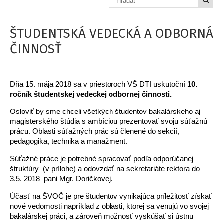
ŠTUDENTSKÁ VEDECKÁ A ODBORNÁ
ČINNOSŤ
Dňa 15. mája 2018 sa v priestoroch VŠ DTI uskutoční
10.
ročník študentskej vedeckej odbornej činnosti.
Osloviť by sme chceli všetkých študentov bakalárskeho aj
magisterského štúdia s ambíciou prezentovať svoju súťažnú
prácu. Oblasti súťažných prác sú členené do sekcií,
pedagogika, technika a manažment.
Súťažné práce je potrebné spracovať podľa odporúčanej
štruktúry (v prílohe) a odovzdať na sekretariáte rektora do
3.5. 2018 pani Mgr. Doričkovej.
Účasť na ŠVOČ je pre študentov vynikajúca príležitosť získať
nové vedomosti napríklad z oblasti, ktorej sa venujú vo svojej
bakalárskej práci, a zároveň možnosť vyskúšať si ústnu