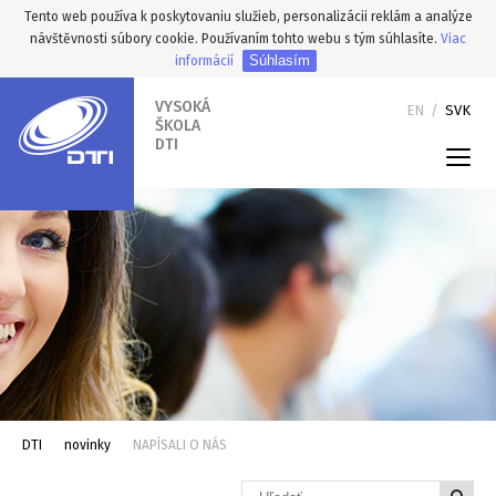
Tento web používa k poskytovaniu služieb, personalizácii reklám a analýze
návštěvnosti súbory cookie. Používaním tohto webu s tým súhlasíte.
Viac
Súhlasím
informácií
VYSOKÁ
EN
/
SVK
ŠKOLA
DTI
DTI
novinky
NAPÍSALI O NÁS