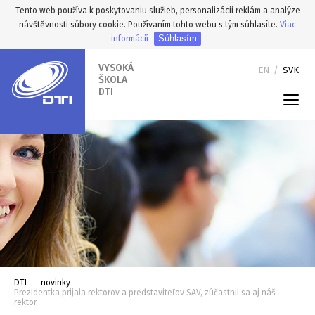
Tento web používa k poskytovaniu služieb, personalizácii reklám a analýze
návštěvnosti súbory cookie. Používaním tohto webu s tým súhlasíte.
Viac
Súhlasím
informácií
VYSOKÁ
EN
/
SVK
ŠKOLA
DTI
DTI
novinky
Prezidentka prijala rektorov a predstaviteľov SAV, zúčastnil sa aj náš
rektor.