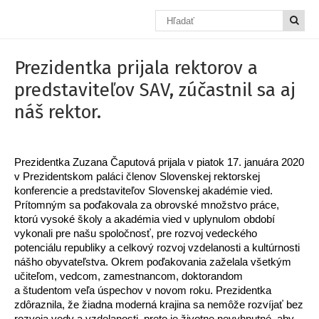
Prezidentka prijala rektorov a
predstaviteľov SAV, zúčastnil sa aj
náš rektor.
Prezidentka Zuzana Čaputová prijala v piatok 17. januára 2020
v Prezidentskom paláci členov Slovenskej rektorskej
konferencie a predstaviteľov Slovenskej akadémie vied.
Prítomným sa poďakovala za obrovské množstvo práce,
ktorú vysoké školy a akadémia vied v uplynulom období
vykonali pre našu spoločnosť, pre rozvoj vedeckého
potenciálu republiky a celkový rozvoj vzdelanosti a kultúrnosti
nášho obyvateľstva. Okrem poďakovania zaželala všetkým
učiteľom, vedcom, zamestnancom, doktorandom
a študentom veľa úspechov v novom roku. Prezidentka
zdôraznila, že žiadna moderná krajina sa nemôže rozvíjať bez
rozvoja vedy a vzdelanosti, preto je životne nevyhnutné, aby