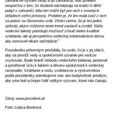
zahraničné vysoké školy a do zahraničia.
Náš problém
nespočíva v tom, že študenti odchádzajú na kratší či dlhší
pobyt v zahraničí, lebo ten môže byť pre nich v mnohých
ohľadoch veľmi prínosný. Problém je, že len malá časť z nich
sa potom na Slovensko vráti. Všetci vieme, že je len jeden
spôsob, akým môžeme tento trend zastaviť a zvrátiť. Naše
vedecké talenty potrebujú možnosť získať nielen kvalitné
vzdelanie, ale aj perspektívu vedeckej sebarealizácie doma,
aby nemuseli nikam odchádzať."
Prezidentka prítomným prisľúbila, že urobí, čo je v jej silách,
aby sa prestíž vedy a spoločenské uznanie pre vedcov
zvyšovalo. Bude brániť slobodu vedeckého bádania, pestovať
a posilňovať úctu k faktom a dôveru spoločnosti k vedeckej
racionalite. Vzdelanie a vedu, vzdelancov a výskumníkov
podľa prezidentky potrebujeme viac ako kedykoľvek predtým,
aby sme boli schopní čeliť veľkým výzvam, ktoré nás čakajú.
Zdroj: www.prezident.sk
Foto: Ľubica Benková