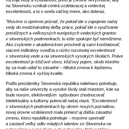
na Slovensku vznikali centrá vzdelávacej a vedeckej
excelentnosti, a to v oveľa väčšej miere, ako doteraz.
"Musíme si úprimne priznať, že pokiaľ ide o zapojenie našej
vedy do medzinárodnej deľby práce, pokiaľ ide o využívanie
prestížnych a veľkorysých európskych vedeckých grantov
v slovenských podmienkach, tu ešte spokojní byť nemôžeme.
Ako zvyknete v akademickom prostredí aj sami konštatovať,
viaceré indikátory svedčia o nízko rozvinutej excelentnosti
v slovenskej vede a na slovenských vysokých školách. Práve
excelentnosť je kľúčové slovo, kľúčový pojem, okolo ktorého
by sa malo udiať to zásadné – hlboká zmena k lepšiemu,
hlboká zmena k vyššej kvalite.
Podľa prezidentky Slovenská republika naliehavo potrebuje,
aby sa naše univerzity a vysoké školy stali miestom, kde sa
bude novým, efektívnejším spôsobom zhodnocovať
intelektuálny a kultúrny potenciál našej vlasti.
"Excelentnosť
v slovenských podmienkach by okrem nových poznatkov,
novej úrovne vzdelanosti mala priniesť aj ďalšiu zásadnú
zmenu, ktorú republika potrebuje – musíme spomaliť
a zastaviť veľký odliv mladých talentov zo Slovenska na