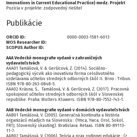
Innovations in Current Educational Practice) medz. Projekt
Pozícia v projekte: zodpovedný riešiteľ
Publikácie
ORCID ID:
0000-0003-1581-6013
WOS Researcher ID:
SCOPUS Author ID:
AAA Vedecké monografie vydané v zahraničných
vydavateľstvách
AAA01 Tamášová, V. & Geršicová, Z. (2014). Sociálno-
pedagogický výcvik ako inovatívna forma celoživotného
vzdelávania učiteľov stredných odborných škôl II. Brno : Tribun.
ISBN 978-80-263-0848-5.
AAA02 Krásna, S., Tamášová, V. & Geršicová, Z. (2017). Pracovná
spokojnosť učiteľov stredných odborných škôl v Slovenskej
republike. Praha: Wolters Kluwers. ISBN 978-80-7552-743-1.
AAB Vedecké monografie vydané v domácich vydavateľstvách
AAB01 Tamášová, V. (2005). Generačná kontinuita a história
organizácií mladých na Slovensku : (Ymca, Ywca, Orol, Sokol,
FRTJ, Slovenský skauting). Bratislava: Retaas. ISBN 80-89113-
11-7.
AAB02 Tamášová, V. (2006). Teória a prax rodinnej edukácie : (z