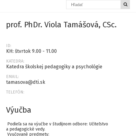
prof. PhDr. Viola Tamášová, CSc.
ID:
KH: štvrtok 9.00 - 11.00
KATEDRA:
Katedra školskej pedagogiky a psychológie
EMAIL:
tamasova@dti.sk
TELEFÓN:
Výučba
Podieľa sa na výučbe v študijnom odbore: Učiteľstvo
a pedagogické vedy.
Vyučované predmety: