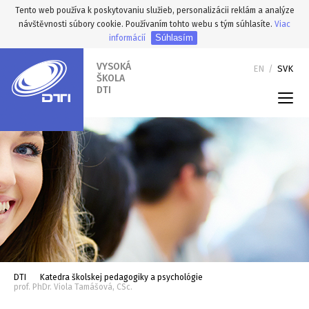
Tento web používa k poskytovaniu služieb, personalizácii reklám a analýze
návštěvnosti súbory cookie. Používaním tohto webu s tým súhlasíte.
Viac
Súhlasím
informácií
VYSOKÁ
EN
/
SVK
ŠKOLA
DTI
DTI
Katedra školskej pedagogiky a psychológie
prof. PhDr. Viola Tamášová, CSc.