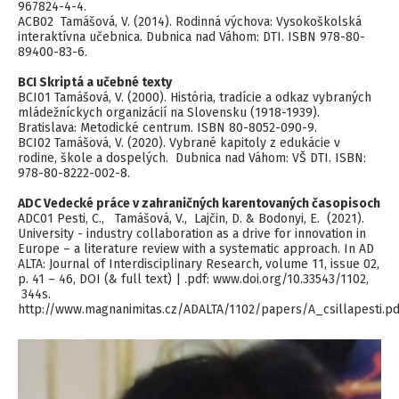
967824-4-4.
ACB02 Tamášová, V. (2014). Rodinná výchova: Vysokoškolská
interaktívna učebnica. Dubnica nad Váhom: DTI. ISBN 978-80-
89400-83-6.
BCI Skriptá a učebné texty
BCI01 Tamášová, V. (2000). História, tradície a odkaz vybraných
mládežníckych organizácií na Slovensku (1918-1939).
Bratislava: Metodické centrum. ISBN 80-8052-090-9.
BCI02 Tamášová, V. (2020). Vybrané kapitoly z edukácie v
rodine, škole a dospelých. Dubnica nad Váhom: VŠ DTI. ISBN:
978-80-8222-002-8.
ADC Vedecké práce v zahraničných karentovaných časopisoch
ADC01 Pesti, C., Tamášová, V., Lajčin, D. & Bodonyi, E. (2021).
University - industry collaboration as a drive for innovation in
Europe – a literature review with a systematic approach. In AD
ALTA: Journal of Interdisciplinary Research
,
volume 11, issue 02,
p. 41 – 46, DOI (& full text) | .pdf: www.doi.org/10.33543/1102,
344s.
http://www.magnanimitas.cz/ADALTA/1102/papers/A_csillapesti.pd