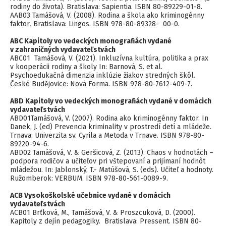
rodiny do života). Bratislava: Sapientia. ISBN 80-89229-01-8.
AAB03 Tamášová, V. (2008). Rodina a škola ako kriminogénny
faktor
.
Bratislava: Lingos. ISBN 978-80-89328- 00-0.
ABC Kapitoly vo vedeckých monografiách vydané
v zahraničných vydavateľstvách
ABC01 Tamášová, V. (2021). Inkluzívna kultúra, politika a prax
v kooperácii rodiny a školy In: Barnová, S. et al.
Psychoedukačná dimenzia inklúzie žiakov stredných škôl.
České Budějovice: Nová Forma. ISBN 978-80-7612-409-7.
ABD Kapitoly vo vedeckých monografiách vydané v domácich
vydavateľstvách
ABD01Tamášová, V. (2007). Rodina ako kriminogénny faktor. In
Danek, J. (ed) Prevencia kriminality v prostredí detí a mládeže.
Trnava: Univerzita sv. Cyrila a Metoda v Trnave. ISBN 978-80-
89220-94-6.
ABD02 Tamášová, V. & Geršicová, Z. (2013). Chaos v hodnotách –
podpora rodičov a učiteľov pri vštepovaní a prijímaní hodnôt
mládežou. In: Jablonský, T.- Matúšová, S. (eds). Učiteľ a hodnoty.
Ružomberok: VERBUM. ISBN 978-80-561-0089-9.
ACB Vysokoškolské učebnice vydané v domácich
vydavateľstvách
ACB01 Brťková, M., Tamášová, V. & Proszcuková, D. (2000).
Kapitoly z dejín pedagogiky. Bratislava: Pressent. ISBN 80-