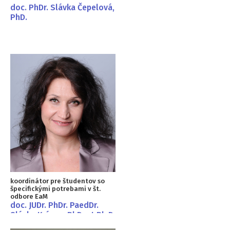
doc. PhDr. Slávka Čepelová,
PhD.
koordinátor pre študentov so
špecifickými potrebami v št.
odbore EaM
doc. JUDr. PhDr. PaedDr.
Slávka Krásna, PhD. et Ph.D.