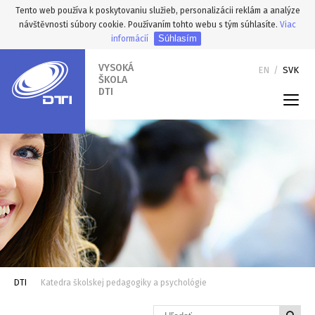
Tento web používa k poskytovaniu služieb, personalizácii reklám a analýze
návštěvnosti súbory cookie. Používaním tohto webu s tým súhlasíte.
Viac
Súhlasím
informácií
VYSOKÁ
EN
/
SVK
ŠKOLA
DTI
DTI
Katedra školskej pedagogiky a psychológie