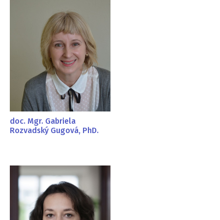
doc. Mgr. Gabriela
Rozvadský Gugová, PhD.