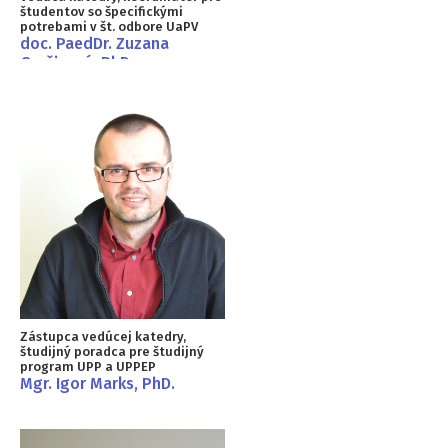
študentov so špecifickými
potrebami v št. odbore UaPV
doc. PaedDr. Zuzana
Geršicová, PhD.
Zástupca vedúcej katedry,
študijný poradca pre študijný
program UPP a UPPEP
Mgr. Igor Marks, PhD.