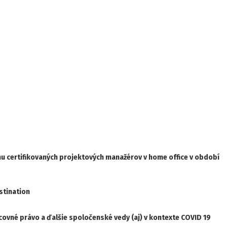
nu certifikovaných projektových manažérov v home office v období
stination
covné právo a ďalšie spoločenské vedy (aj) v kontexte COVID 19