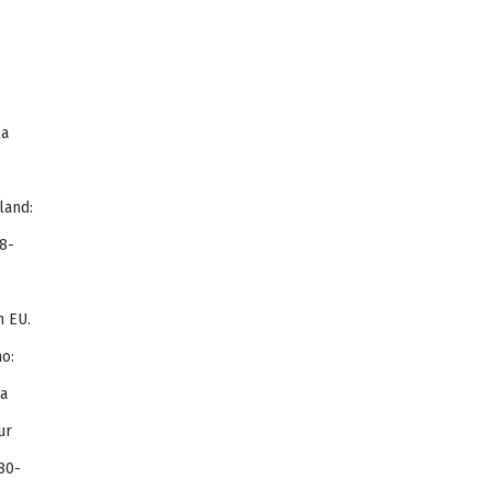
la
land:
8-
n EU.
o:
ia
ur
80-