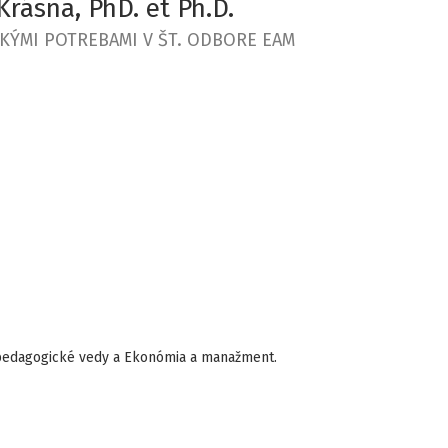
Krásna, PhD. et Ph.D.
KÝMI POTREBAMI V ŠT. ODBORE EAM
a pedagogické vedy a Ekonómia a manažment.