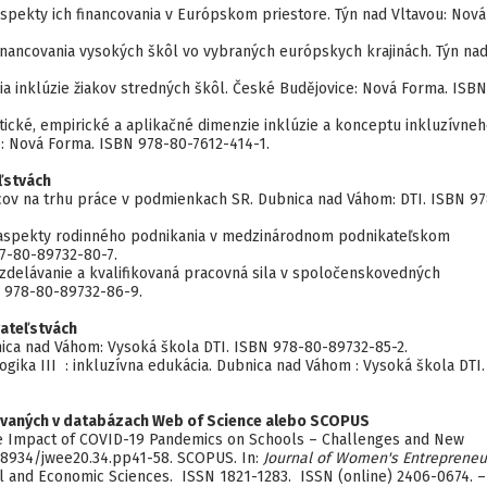
spekty ich financovania v Európskom priestore. Týn nad Vltavou: Nová
financovania vysokých škôl vo vybraných európskych krajinách. Týn na
ia inklúzie žiakov stredných škôl. České Budějovice: Nová Forma. ISBN
etické, empirické a aplikačné dimenzie inklúzie a konceptu inkluzívne
ce: Nová Forma. ISBN 978-80-7612-414-1.
ľstvách
cov na trhu práce v podmienkach SR. Dubnica nad Váhom: DTI. ISBN 97
né aspekty rodinného podnikania v medzinárodnom podnikateľskom
87-80-89732-80-7.
 vzdelávanie a kvalifikovaná pracovná sila v spoločenskovedných
 978-80-89732-86-9.
ateľstvách
ca nad Váhom: Vysoká škola DTI. ISBN 978-80-89732-85-2.
gogika III : inkluzívna edukácia. Dubnica nad Váhom : Vysoká škola DTI.
ovaných v databázach Web of Science alebo SCOPUS
The Impact of COVID-19 Pandemics on Schools – Challenges and New
28934/jwee20.34.pp41-58. SCOPUS. In:
Journal of Women's Entrepreneu
ial and Economic Sciences. ISSN 1821-1283. ISSN (online) 2406-0674. – 