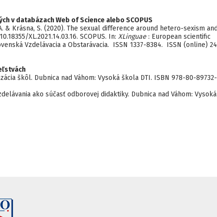
ých v databázach Web of Science alebo SCOPUS
T. A. & Krásna, S. (2020). The sexual difference around hetero-sexism an
10.18355/XL.2021.14.03.16. SCOPUS. In:
XLinguae
: European scientific
lovenská Vzdelávacia a Obstarávacia. ISSN 1337-8384. ISSN (online) 24
eľstvách
nizácia škôl. Dubnica nad Váhom: Vysoká škola DTI. ISBN 978-80-89732
zdelávania ako súčasť odborovej didaktiky. Dubnica nad Váhom: Vysoká