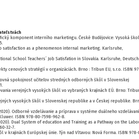
ateľstvách
ifický komponent interního marketingu
.
České Budějovice: Vysoká ško
5.
ob satisfaction as a phenomenon internal marketing. Karlsruhe,
ational School Teachers´ Job Satisfation in Slovakia. Karlsruhe, Deutsch
ekty cenových stratégií v organizáciách
.
Brno : Tribun EU, s.r.o. ISBN 97
racovná spokojnosť učiteľov stredných odborných škôl v Slovenskej
1.
vania verejných vysokých škôl vo vybraných krajinách EÚ. Brno: Tribu
ejných vysokých škôl v Slovenskej republike a v Českej republike. Brn
. (2020). Odborné vzdelávanie a príprava v systéme duálneho vzdelávan
Kluwer. ISBN 978-80-7598-962-8.
 (2020). Dual System of education and Training as a Pathway on the Labo
60-32-7.
ôl v krajinách Európskej únie. Týn nad Vltavou: Nová Forma. ISBN 978-