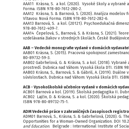
AAA11 Krásna, S. a kol. (2020). Vysoké školy a vybrané a
Forma. ISBN 978-80-7612-280-2.
AAA12 Krásna, S. & Barnová, S. (2020). Analýza modelov 
Vltavou: Nová Forma. ISBN 978-80-7612-282-6.
AAA13 Barnová, S. a kol. (20121). Psychoedukačná dimenz
978-80-7612-409-7.
AAA14 Čepelová, S., Barnová, S. & Krásna, S. (2021). Teor
vzdelávania žiakov v stredných školách. České Budějovi
AAB – Vedecké monografie vydané v domácich vydavate
AAB01 Krásna, S. (2015). Pracovná spokojnosť zamestnan
80-89732-59-3.
AAB02 Gabrhelová, G. & Krásna, S. a kol. (2018). Vybra
prostredí. Dubnica nad Váhom: Vysoká škola DTI. ISBN 9
AAB03 Krásna, S., Barnová, S. & Gábriš, A. (2019). Duálne
súvislostiach
.
Dubnica nad Váhom: Vysoká škola DTI. ISBN
ACB - Vysokoškolské učebnice vydané v domácich vydav
ACB01 Barnová a kol. (2019). Školská pedagogika II
.
Dubni
ACB02 Lajčin, D. & Krásna, S. a kol. (2020). Školská peda
ISBN 978-80-89732-75-1.
ADM Vedecké práce v zahraničných časopisoch registr
ADM01 Barnová, S., Krásna, S. & Gabrhelová, (2020). G. 
Opportunities for a Woman-Owned Organization. DOI 10.
and Education
. Belgrade : International Institute of Soc