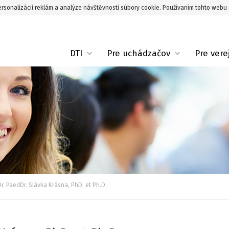
rsonalizácii reklám a analýze návštěvnosti súbory cookie. Používaním tohto webu 
DTI
Pre uchádzačov
Pre vere
Dr. PaedDr. Slávka Krásna, PhD. et Ph.D.