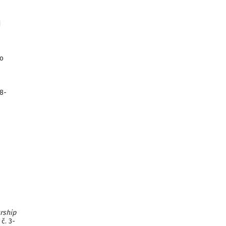
d
ho
8-
rship
č. 3-