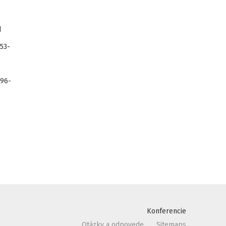
d
53-
-96-
Konferencie
Otázky a odpovede
Sitemaps