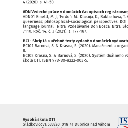
4 (2020), s. 41-58.
ADN Vedecké práce v domácich časopisoch registrovan
ADN01 BinettI, M. J., Tvrdoň, M., Klasnja, K., Baklashova, 
queerness; philosophical-sociological perspectives. DOI 
language journal. Nitra: Vzdelávanie Don Bosca, Nitra: S
711X. Roč. 14, č. 3 (2021), s. 177-187.
BCI - Skriptá a učebné texty vydané v domácich vydavat
BCI01 Barnová, S. & Krásna, S. (2020). Manažment a orga
8.
BCI02 Krásna, S. & Barnová, S. (2020). Systém duálneho v
škola DTI. ISBN 978-80-8222-003-5.
Vysoká škola DTI
Sládkovičova 533/20, 018 41 Dubnica nad Váhom