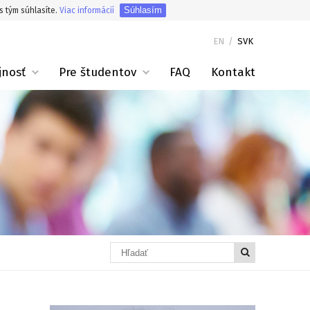
Súhlasím
s tým súhlasíte.
Viac informácií
EN
/
SVK
jnosť
Pre študentov
FAQ
Kontakt