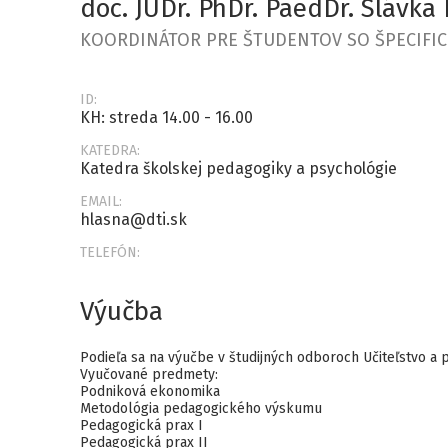
doc. JUDr. PhDr. PaedDr. Slávka 
KOORDINÁTOR PRE ŠTUDENTOV SO ŠPECIFIC
ID:
KH: streda 14.00 - 16.00
KATEDRA:
Katedra školskej pedagogiky a psychológie
EMAIL:
hlasna@dti.sk
TELEFÓN:
Výučba
Podieľa sa na výučbe v študijných odboroch Učiteľstvo 
Vyučované predmety:
Podniková ekonomika
Metodológia pedagogického výskumu
Pedagogická prax I
Pedagogická prax II