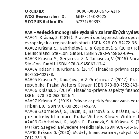
ORCID ID:
0000-0003-3676-4216
WOS Researcher ID:
MHR-5140-2025
SCOPUS Author ID:
57221780393
AAA – vedecké monografie vydané v zahraničných vydav
AAA01 Krásna, S. (2016). Pracovní spokojenost jako spec
evropských a regionálních studií. ISBN 978-80-87472-96-
AAA02 Krásna, S., Gabrhelová, G. & Čepelová, S. (2016). J
Deutschland: Ste-Con, GmbH. ISBN 978-3-945862-09-4.
AAA03 Krásna, S., Geršicová, Z. & Tamášová, V. (2016). Voc
Ste-Con, GmbH. ISBN 978-3-945862-12-4.
AAA04 Kaiser, T. & Krásna, S. (2017). Finančno-právne asp
80-263-1329-8.
AAA05 Krásna, S., Tamášová, V. & Geršicová, Z. (2017). P
republike. Praha: Wolters Kluwer. ISBN 978-80-7552-743-
AAA06 Krásna, S
.
(2019). Finančno-právne aspekty financo
ISBN 978-80-263-1526-1.
AAA07 Krásna, S. (2019). Právne aspekty financovania ver
Tribun EU. ISBN 978-80-263-1492-9.
AAA08 Gabrhelová, G., Lajčin, D., Barnová, S. & Krásna, S
pre potreby trhu práce
.
Praha: Wolters Kluwer. Wolters 
AAA09 Gabrhelová, G., lajčin, D., Barnová, S. & Krásna, S.
Market. Szeged: Belvedere Meridionale. ISBN 978-615-60
AAA10 Krásna, S. (2020). Modely financovania vysokých šk
7612-281-9.