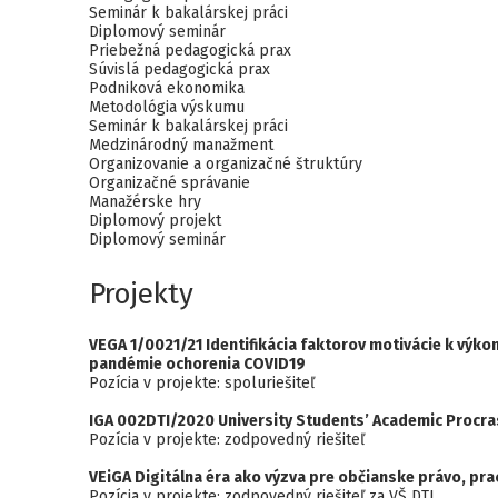
Seminár k bakalárskej práci
Diplomový seminár
Priebežná pedagogická prax
Súvislá pedagogická prax
Podniková ekonomika
Metodológia výskumu
Seminár k bakalárskej práci
Medzinárodný manažment
Organizovanie a organizačné štruktúry
Organizačné správanie
Manažérske hry
Diplomový projekt
Diplomový seminár
Projekty
VEGA 1/0021/21 Identifikácia faktorov motivácie k výko
pandémie ochorenia COVID19
Pozícia v projekte: spoluriešiteľ
IGA 002DTI/2020 University Students’ Academic Procra
Pozícia v projekte: zodpovedný riešiteľ
VEiGA Digitálna éra ako výzva pre občianske právo, pra
Pozícia v projekte: zodpovedný riešiteľ za VŠ DTI