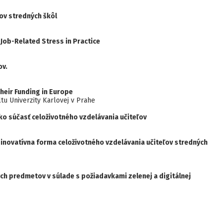
ov stredných škôl
Job-Related Stress in Practice
ov.
heir Funding in Europe
ltu Univerzity Karlovej v Prahe
o súčasť celoživotného vzdelávania učiteľov
novatívna forma celoživotného vzdelávania učiteľov stredných
h predmetov v súlade s požiadavkami zelenej a digitálnej