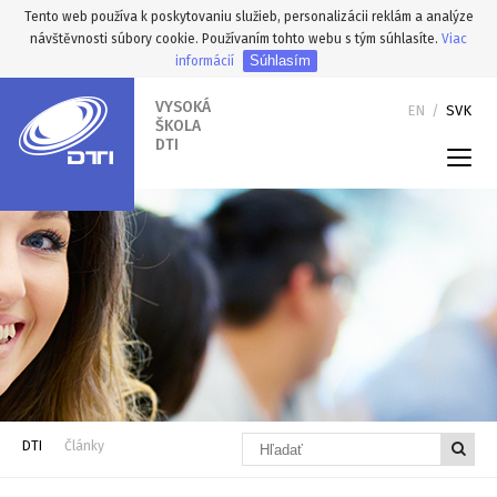
Tento web používa k poskytovaniu služieb, personalizácii reklám a analýze
návštěvnosti súbory cookie. Používaním tohto webu s tým súhlasíte.
Viac
Súhlasím
informácií
VYSOKÁ
EN
/
SVK
ŠKOLA
DTI
DTI
Články